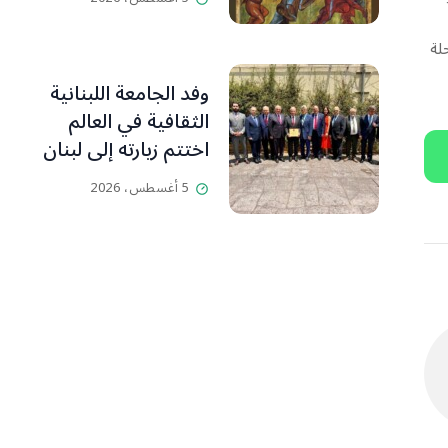
ي المرحلة
وفد الجامعة اللبنانية
الثقافية في العالم
اختتم زيارته إلى لبنان
مؤكدا: إطلاق مسار
5 أغسطس، 2026
“لبنان… اليوم التالي”
بالشراكة مع ملتقى
التأثير المدني