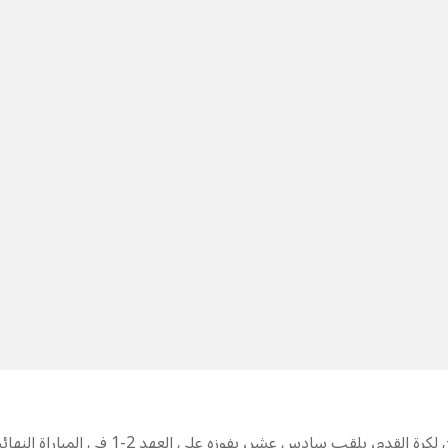
عزز “الانصار” رقمه القياسي في عدد مرات احراز مسابقة كأس لبنان لكرة القدم، بلقب سادس عشر، بفوزه على العهد 2-1 في المبار