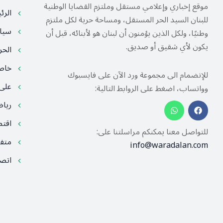
موقع إخباري وإعلامي مستقل وملتزم القضايا الوطنية
الرئ
للبنان السيد الحر المستقل، ومساحة حرية لكل ملتزم
سيا
وطنيًا، ولكل الذين يؤمنون أن لبنان هو لأبنائه، قبل أن
يكون لأي شقيق أو صديق.
الح
خا
للإنضمام الى مجموعة ورد الآن على فايسبوك
على
وواتساب، اضغط على الروابط التالية:
ريا
اقت
للتواصل معنا يمكنكم مراسلتنا على:
متف
info@waradalan.com
اتصل