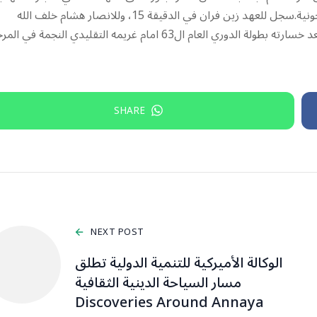
التي اجريت بينهما عصر اليوم في مجمع فؤاد شهاب الرياضي في جونية.سجل للعهد زين فران في الدقيقة 15، وللانصار هشام خلف الله
ويوسف الحاج في الدقيقتين 20 و 50.وبذلك انقذ الانصار موسمه بعد خسارته بطولة الدوري العام ال63 امام غريمه التقليدي النجمة ف
SHARE
NEXT POST
الوكالة الأميركية للتنمية الدولية تطلق
مسار السياحة الدينية الثقافية
Discoveries Around Annaya