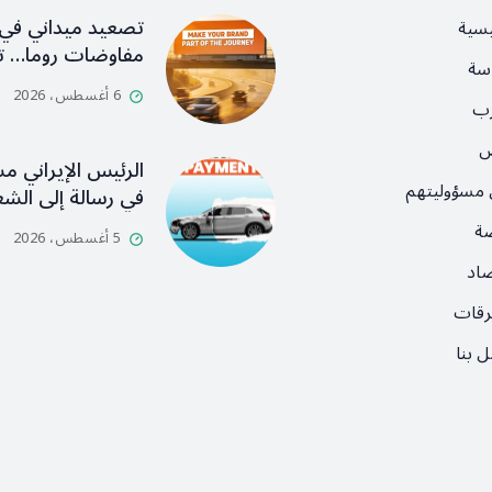
تصعيد ميداني في 
يسية
مفاوضات روما… ت
سة
6 أغسطس، 2026
رب
ص
الرئيس الإيراني م
 مسؤوليتهم
في رسالة إلى ال
ضة
5 أغسطس، 2026
صاد
رقات
 بنا