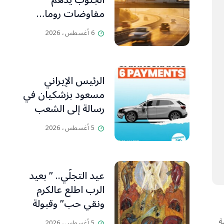
الجنوب يدهم
مفاوضات روما…
تقاطع الأهداف
6 أغسطس، 2026
التخريبية يحاصر
الجانب اللبناني
الرئيس الإيراني
مسعود بزشكيان في
رسالة إلى الشعب
الإيراني:كل جهود
5 أغسطس، 2026
العدو تتركز على إيجاد
الفرقة والانقسام في
إيران.
عيد التجلّي.. ” بعيد
الرب اطلع عالكرم
ونقي حب” وقبولة
وفرقيع
اة النهائية
5 أغسطس، 2026