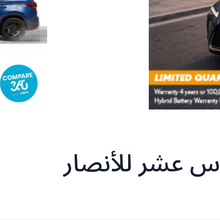
س عشر للأنصار