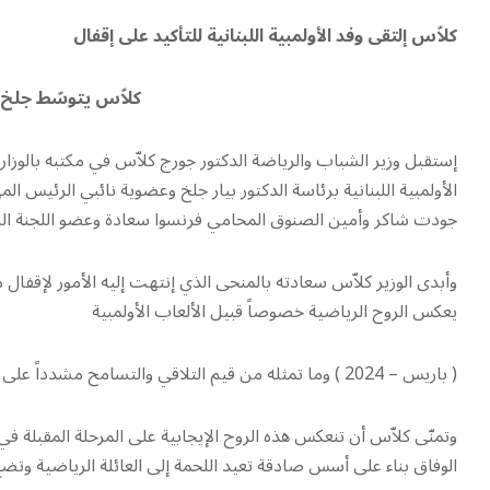
كلاّس إلتقى وفد الأولمبية اللبنانية للتأكيد على إقفال
كلاّس يتوسّط جلخ و
إستقبل وزير الشباب والرياضة الدكتور جورج كلاّس في مكتبه بالوزارة 
الأولمبية اللبنانية برئاسة الدكتور بيار جلخ وعضوية نائبي الرئيس 
جودت شاكر وأمين الصنوق المحامي فرنسوا سعادة وعضو اللجنة الس
وأبدى الوزير كلاّس سعادته بالمنحى الذي إنتهت إليه الأمور لإقفال 
يعكس الروح الرياضية خصوصاً قبيل الألعاب الأولمبية
( باريس – 2024 ) وما تمثله من قيم التلاقي والتسامح مشدداً على التعاون بين الجميع .
وتمنّى كلاّس أن تنعكس هذه الروح الإيجابية على المرحلة المقبلة في
الوفاق بناء على أسس صادقة تعيد اللحمة إلى العائلة الرياضية وتضع 