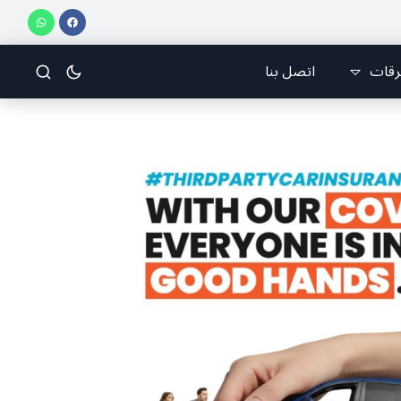
يق جازو للسباقات يحرز المراكز الثلاثة الأولى في النسخة 75 من رالي فنلندا
مل
رقات
اتصل بنا