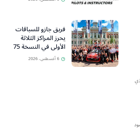
ومدرّبي الطيران
الشراعي
فريق جازو للسباقات
يحرز المراكز الثلاثة
الأولى في النسخة 75
من رالي فنلندا
6 أغسطس، 2026
ذي
ود