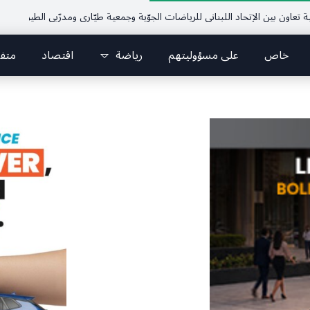
ين الإتحاد اللبناني للرياضات الجوّية وجمعية طيّاري ومدرّبي الطيران الشراعي
فر
خاص
على مسؤوليتهم
رياضة
اقتصاد
متف