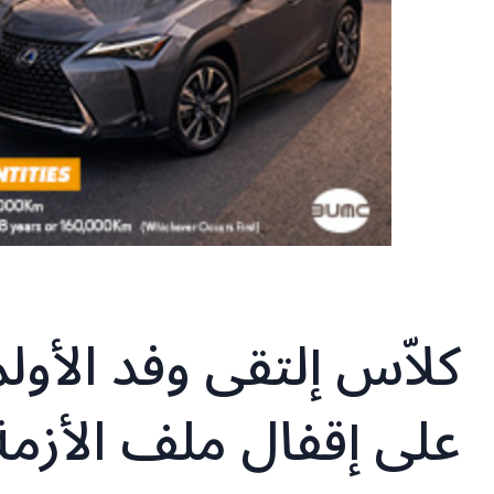
كلاّس إلتقى وفد الأولمب
على إقفال ملف الأزمة