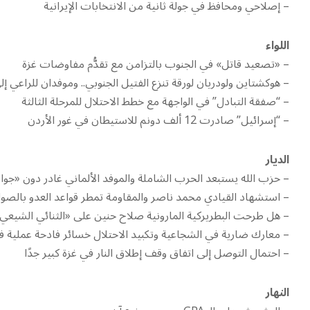
– إصلاحي ومحافظ في جولة ثانية من الانتخابات الإيرانية
اللواء
– «تصعيد قاتل» في الجنوب بالتزامن مع تقدُّم مفاوضات غزة
– هوكشتاين ولودريان لورقة تنزع الفتيل الجنوبي.. وموفدان للراعي 
– “صفقة التبادل” في الواجهة مع خطط الاحتلال للمرحلة الثالثة
– “إسرائيل” صادرت 12 ألف دونم للاستيطان في غور الأردن
الديار
– حزب الله يستبعد الحرب الشاملة والموفد الألماني غادر دون «جوا
– استشهاد القيادي محمد ناصر والمقاومة تمطر قواعد العدو بالصوا
– هل طرحت البطريركية المارونية صلاح حنين على «الثنائي الشيعي
– معارك ضارية في الشجاعية وتكبيد الاحتلال خسائر فادحة عملية فد
– احتمال التوصل إلى اتفاق وقف إطلاق النار في غزة كبير جدًا
النهار