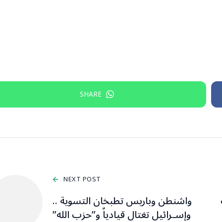
SHARE
NEXT POST
واشنطن وباريس تطبخان التسوية ..
وإسـرائيل تغتال قيادياً و”حزب الله”