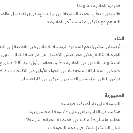
– «عزيز» المقاومة شهيداً
– «النبيذي» يعلّق نجمته التاسعة: «وزير الدفاع» يروي تفاصيل «المبا
– ‫التفاهم مع بكركي مكسب آخر للمقاومة
البناء
– أردوغان لبوتين: نعم للمبادرة الروسية للانتقال من القطيعة إلى ال
– المرحلة الثالثة إعلان عجز جيش الاحتلال عن مواصلة القتال.. فهل 
– استشهاد القيادي في المقاومة «أبو نعمة».. وأول الرد 100 صاروخ على العمق
– خامنئي: المشاركة المنخفضة في الجولة الأولى من الانتخابات لا
– بوتين يلتقي الرئيسين الصيني والتركي في كازاخستان
الجمهورية
– التسوية على نار أميركية فرنسية
– هوكشتاين القلق يراهن على «تسوية المحشورين»
– عملية «تسلّل» ألمانية في «منطقة الجزاء» الدولية!؟
– لبنان الثالث إقليميًا في حجم التحويلات