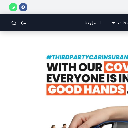
ي للرياضات الجوّية وجمعية طيّاري ومدرّبي الطيران الشراعي
فريق جازو للسباقات يحرز ا
رقات
اتصل بنا