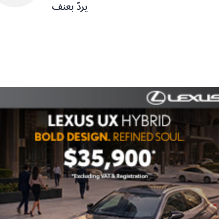
يردّ بعنف