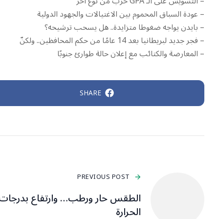
– التشويش على الـ GPA حرب من نوع آخر
– عودة السباق المحموم بين الاغتيالات والجهود الدولية
– بايدن يواجه ضغوطا متزايدة.. هل يسحب ترشيحه؟
– فجر جديد لبريطانيا بعد 14 عامًا من حكم المحافظين.. ولكنّ
– المعارضة والكتائب مع إعلان حالة طوارئ جنوبًا
SHARE
PREVIOUS POST
الطقس حار ورطب… وارتفاع بدرجات
الحرارة