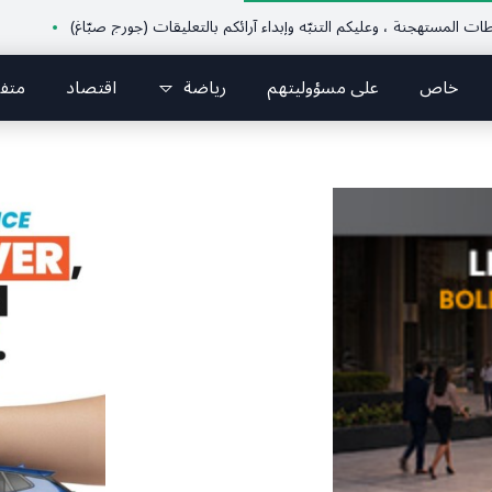
تهجنة ، وعليكم التنبّه وإبداء آرائكم بالتعليقات (جورج صبّاغ)
قرطبا أحيت يوم الوفاء لشهيدي الغدر غيث ونورا الخوري وشهداء ٤ 
خاص
على مسؤوليتهم
رياضة
اقتصاد
متف