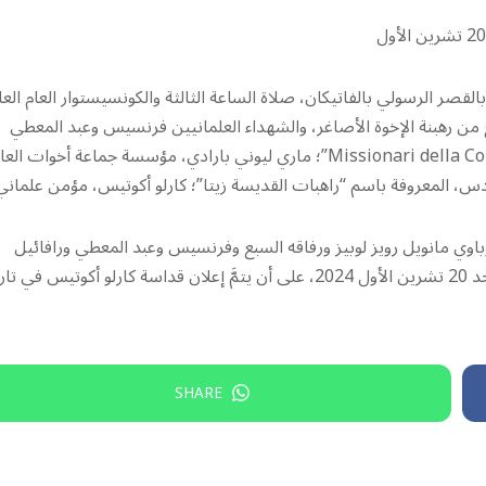
قصر الرسولي بالفاتيكان، صلاة الساعة الثالثة والكونسيستوار العام الع
ع من رهبنة الإخوة الأصاغر، والشهداء العلمانيين فرنسيس وعبد المعطي
ورافائيل مسابكي؛ جوزيبي ألامانو، كاهن، مؤسس رهبانيّة “Missionari della Consolata”؛ ماري ليوني بارادي، مؤسسة جماعة أخوات 
س، المعروفة باسم “راهبات القديسة زيتا”؛ كارلو أكوتيس، مؤمن علماني
باوي مانويل رويز لوبيز ورفاقه السبع وفرنسيس وعبد المعطي ورافائيل
مسابكي؛ وجوزيبي ألامانو، وماري ليوني بارادي، وإيلينا غويرا يوم الأحد 20 تشرين الأول 2024، على أن يتمَّ إعلان قداسة كارلو أكوتيس ف
SHARE