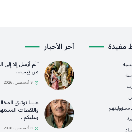
ط مفيدة
آخر الأخبار
“لَم أُرْسَلْ إِلَّا إِلى ا
يسية
مِن بَيتِ…
سة
9 أغسطس، 2026
رب
ص
علينا توثيق المخال
 مسؤوليتهم
واللقطات المستهج
وعليكم…
ضة
8 أغسطس، 2026
صاد