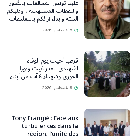
علينا توثيق المخالفات بالصُور
واللقطات المستهجنة ، وعليكم
التنبّه وإبداء آرائكم بالتعليقات
(جورج صبّاغ)
8 أغسطس، 2026
قرطبا أحيت يوم الوفاء
لشهيدي الغدر غيث ونورا
الخوري وشهداء ٤ آب من أبناء
البلدة.. كارين الخوري افرام: لقد
8 أغسطس، 2026
كان بيتنا، بوجود والدي، ينبض
دائماً بالحياة، ويجمع الأهل
والمحبين. وحاول الغدر والشرّ
إقفاله لكنه لم يستطع لأنه
Tony Frangié : Face aux
بيت رسالة وتاريخ وإيمان وقيم
turbulences dans la
مستمرة (صور وVideo)
région, l’unité des