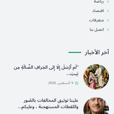
رياضة
اقتصاد
متفرقات
اتصل بنا
آخر الأخبار
“لَم أُرْسَلْ إِلَّا إِلى الخِرافِ الضَّالَّةِ مِن
بَيتِ…
9 أغسطس، 2026
علينا توثيق المخالفات بالصُور
واللقطات المستهجنة ، وعليكم…