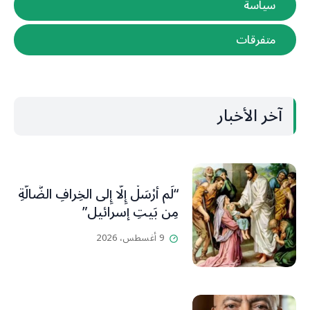
سياسة
متفرقات
آخر الأخبار
“لَم أُرْسَلْ إِلَّا إِلى الخِرافِ الضَّالَّةِ
مِن بَيتِ إسرائيل”
9 أغسطس، 2026