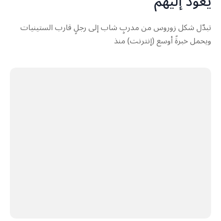
يعود إليهم
تبدّل شكل زوروس من مدربٍ شاب إلى رجلٍ قارب الستينيات
ويحمل خبرةً أوسع (إنترنت) منذ