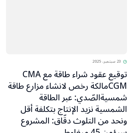
23 سبتمبر، 2025
توقيع عقود شراء طاقة مع CMA
CGMمالكة رخص لانشاء مزارع طاقة
شمسيةالصّدي: عبر الطاقة
الشمسية نزيد الإنتاج بتكلفة أقل
ونحد من التلوث دقّاق: المشروع
سيؤمن 45 ميغاوط