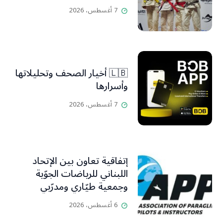
7 أغسطس، 2026
🇱🇧 أخيار الصحف وتحليلاتها
وأسرارها
7 أغسطس، 2026
إتفاقية تعاون بين الإتحاد
اللبناني للرياضات الجوّية
وجمعية طيّاري ومدرّبي
الطيران الشراعي
6 أغسطس، 2026